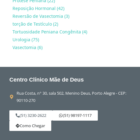
Prótese Peniana (22)
Reposição Hormonal (42)
Reversão de Vasectomia (3)
torção de Testículo (2)
Tortuosidade Peniana Congênita (4)
Urologia (75)
Vasectomia (6)
Centro Clínico Mãe de Deus
Rua Costa, n° 30, sala 502, Menino Deus, Porto Alegre - CEP:
90110-270
(51) 3230-2622
(51) 98197-1117
Como Chegar