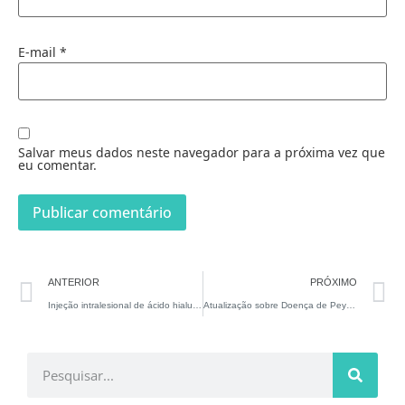
E-mail
*
Salvar meus dados neste navegador para a próxima vez que
eu comentar.
ANTERIOR
PRÓXIMO
Injeção intralesional de ácido hialurônico em pacientes afetados pela doença de Peyronie: resultados preliminares de um estudo
Atualização sobre Doença de Peyronie em artigo publicado na Impotence Research pelo Dr. Lawrence Levine