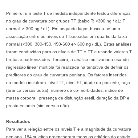
Primeiro, um teste T de medida independente testou diferenças
no grau de curvatura por grupos TT (baixo T: <300 ng / dL; T
normal: ≥ 300 ng / dL). Em segundo lugar, buscou-se uma
associação entre os níveis de T baseados em quartis da faixa
normal (<300, 300-450, 450-600 e> 600 ng / dL). Estas análises
foram conduzidas para os níveis de TT e FT e usando valores T
brutos e padronizados. Terceiro, a análise multivariada usando
regressão linear múltipla foi realizada na tentativa de definir os
preditores do grau de curvatura peniana. Os fatores inseridos
no modelo incluíram: nível TT, nível FT, idade do paciente, raça
(branca versus outra), número de co-morbidades, índice de
massa corporal, presença de disfunção erétil, duração da DP e
prostatectomia (sim versus não).
Resultados
Para ver a relação entre os níveis T e a magnitude da curvatura
peniana, 184 sujeitos preencheram todos os critérios do estudo.