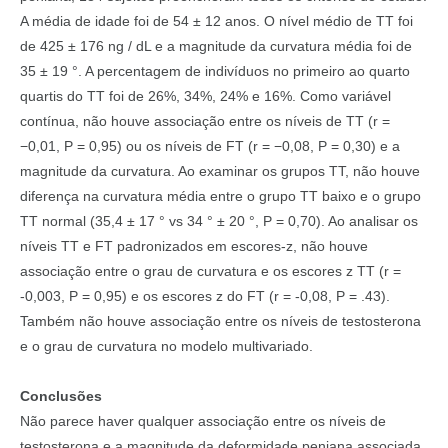
A média de idade foi de 54 ± 12 anos. O nível médio de TT foi
de 425 ± 176 ng / dL e a magnitude da curvatura média foi de
35 ± 19 °. A percentagem de indivíduos no primeiro ao quarto
quartis do TT foi de 26%, 34%, 24% e 16%. Como variável
contínua, não houve associação entre os níveis de TT (r =
−0,01, P = 0,95) ou os níveis de FT (r = −0,08, P = 0,30) e a
magnitude da curvatura. Ao examinar os grupos TT, não houve
diferença na curvatura média entre o grupo TT baixo e o grupo
TT normal (35,4 ± 17 ° vs 34 ° ± 20 °, P = 0,70). Ao analisar os
níveis TT e FT padronizados em escores-z, não houve
associação entre o grau de curvatura e os escores z TT (r =
-0,003, P = 0,95) e os escores z do FT (r = -0,08, P = .43).
Também não houve associação entre os níveis de testosterona
e o grau de curvatura no modelo multivariado.
Conclusões
Não parece haver qualquer associação entre os níveis de
testosterona e a magnitude da deformidade peniana associada