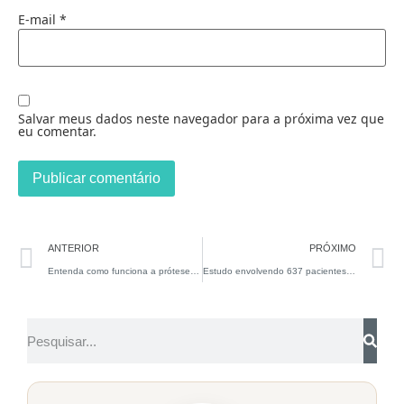
E-mail
*
Salvar meus dados neste navegador para a próxima vez que
eu comentar.
ANTERIOR
PRÓXIMO
Entenda como funciona a prótese peniana
Estudo envolvendo 637 pacientes mostra eficácia das ondas de choque no tratamento da disfunção erétil