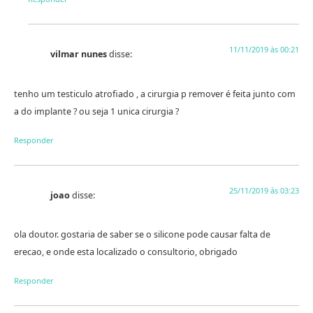
11/11/2019 às 00:21
vilmar nunes
disse:
tenho um testiculo atrofiado , a cirurgia p remover é feita junto com
a do implante ? ou seja 1 unica cirurgia ?
Responder
25/11/2019 às 03:23
joao
disse:
ola doutor. gostaria de saber se o silicone pode causar falta de
erecao, e onde esta localizado o consultorio, obrigado
Responder