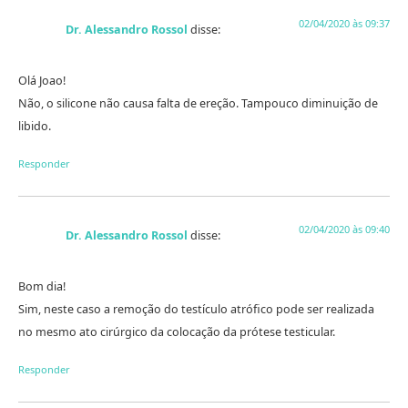
02/04/2020 às 09:37
Dr. Alessandro Rossol
disse:
Olá Joao!
Não, o silicone não causa falta de ereção. Tampouco diminuição de
libido.
Responder
02/04/2020 às 09:40
Dr. Alessandro Rossol
disse:
Bom dia!
Sim, neste caso a remoção do testículo atrófico pode ser realizada
no mesmo ato cirúrgico da colocação da prótese testicular.
Responder