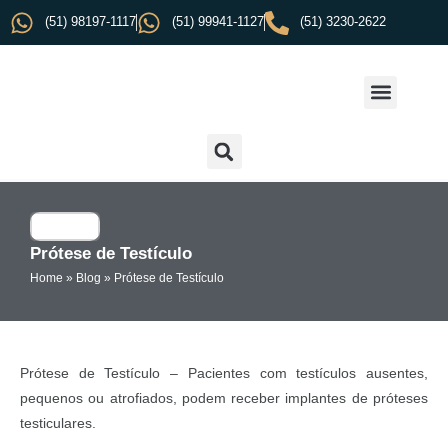
(51) 98197-1117
(51) 99941-1127
(51) 3230-2622
Prótese de Testículo
Home
»
Blog
»
Prótese de Testículo
Prótese de Testículo – Pacientes com testículos ausentes,
pequenos ou atrofiados, podem receber implantes de próteses
testiculares.