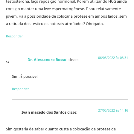
testosterona, faço reposição hormonal. Porém utilizando HCG ainda
consigo manter uma leve espermatogênese. E sou relativamente
jovem. Há a possibilidade de colocar a prótese em ambos lados, sem
a retirada dos testiculos naturais atrofiados? Obrigado.
Responder
06/05/2022 às 08:31
Dr. Alessandro Rossol
disse:
Sim. É possível.
Responder
27/05/2022 às 14:16
Ivan macedo dos Santos
disse:
Sim gostaria de saber quanto custa a colocação de protese de