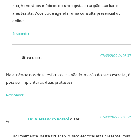
etc), honorários médicos do urologista, cirurgião auxiliar e
anestesista. Você pode agendar uma consulta presencial ou
online.
Responder
07/03/2022 às 06:37
Silva
disse:
Na ausência dos dois testículos, e a não formação do saco escrotal, é
possível implantar as duas próteses?
Responder
07/03/2022 às 08:52
Dr. Alessandro Rossol
disse:
Normalmente, nesta situação, o saco escrotal está presente, mas