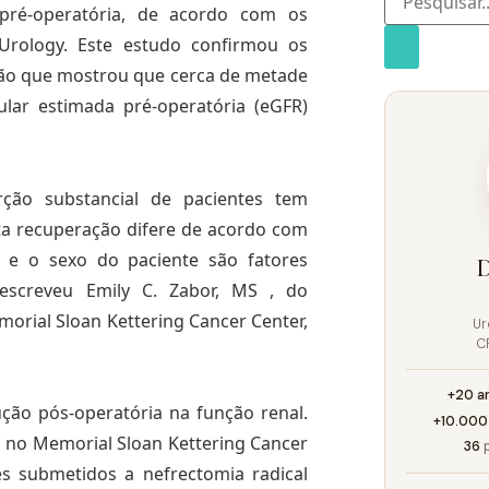
pré-operatória, de acordo com os
Urology. Este estudo confirmou os
ição que mostrou que cerca de metade
ular estimada pré-operatória (eGFR)
ção substancial de pacientes tem
ta recuperação difere de acordo com
e o sexo do paciente são fatores
D
escreveu Emily C. Zabor, MS , do
orial Sloan Kettering Cancer Center,
Ur
C
+20 a
ução pós-operatória na função renal.
+10.000
o no Memorial Sloan Kettering Cancer
36
p
 submetidos a nefrectomia radical