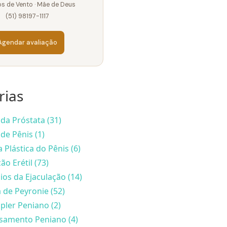
s de Vento · Mãe de Deus
(51) 98197-1117
Agendar avaliação
rias
da Próstata (31)
de Pênis (1)
a Plástica do Pênis (6)
ão Erétil (73)
ios da Ejaculação (14)
de Peyronie (52)
ler Peniano (2)
samento Peniano (4)