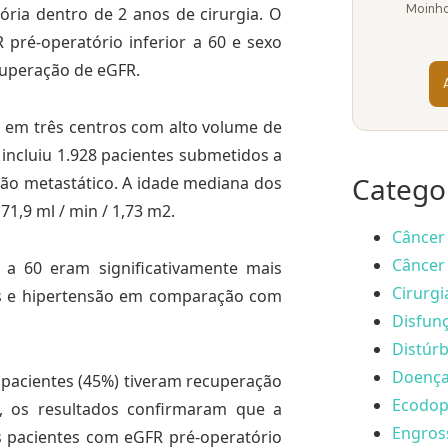
Moinho
ria dentro de 2 anos de cirurgia. O
ré-operatório inferior a 60 e sexo
cuperação de eGFR.
o em três centros com alto volume de
 incluiu 1.928 pacientes submetidos a
Catego
não metastático. A idade mediana dos
71,9 ml / min / 1,73 m2.
Câncer 
Câncer 
 a 60 eram significativamente mais
Cirurgi
es e hipertensão em comparação com
Disfunç
Distúrb
Doença 
acientes (45%) tiveram recuperação
Ecodopp
, os resultados confirmaram que a
Engros
 pacientes com eGFR pré-operatório