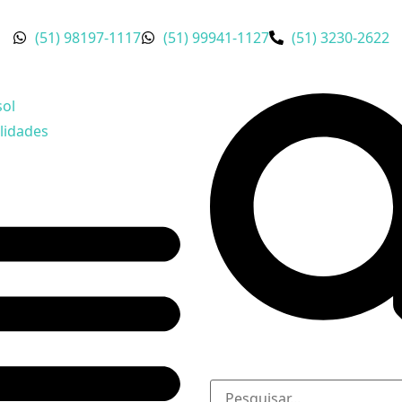
(51) 98197-1117
(51) 99941-1127
(51) 3230-2622
sol
lidades