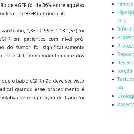
Fimose 
ção de eGFR foi de 36% entre aqueles
Hiperpl
eles com eGFR inferior a 60.
(11)
Inferti
rd ratio, 1,33; IC 95%, 1,13-1,57) foi
Prótese
eGFR em pacientes com nível pré-
Prótese
o do tumor foi significativamente
Reposi
o de eGFR, independentemente dos
Reversã
torção 
Tortuo
 que o baixo eGFR não deve ser visto
(4)
adical quando esse procedimento é
Urologi
mulativa de recuperação de 1 ano foi
Vasecto