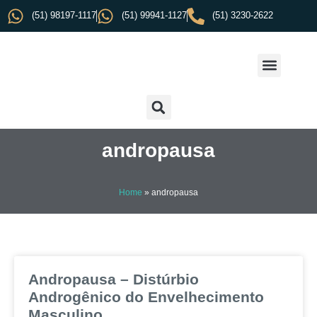
(51) 98197-1117
(51) 99941-1127
(51) 3230-2622
andropausa
Home
»
andropausa
Andropausa – Distúrbio
Androgênico do Envelhecimento
Masculino