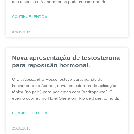
nos testículos. A andropausa pode causar grande
variedade de sinais e sintomas e estar relacionada a
diversas enfermidades do homem. No
CONTINUE LENDO »
07/06/2016
Nova apresentação de testosterona
para reposição hormonal.
O Dr. Alessandro Rossol esteve participando do
lançamento do Axeron, nova testosterona de aplicação
tópica (na pele) para pacientes com “andropausa”. O
evento ocorreu no Hotel Sheraton, Rio de Janeiro, no dia
19/10/2013, com a participação de urologistas,
andrologistas e
CONTINUE LENDO »
25/10/2013