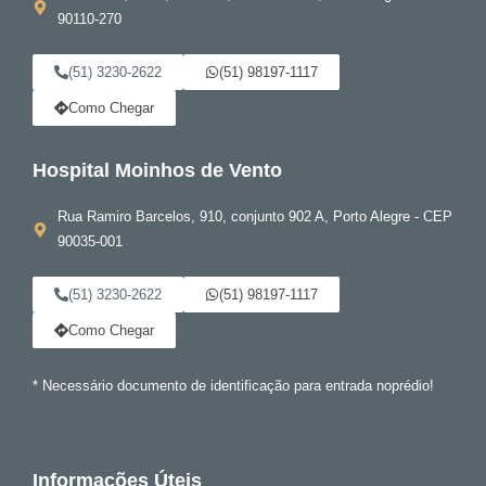
90110-270
(51) 3230-2622
(51) 98197-1117
Como Chegar
Hospital Moinhos de Vento
Rua Ramiro Barcelos, 910, conjunto 902 A, Porto Alegre - CEP
90035-001
(51) 3230-2622
(51) 98197-1117
Como Chegar
* Necessário documento de identificação para entrada noprédio!
Informações Úteis