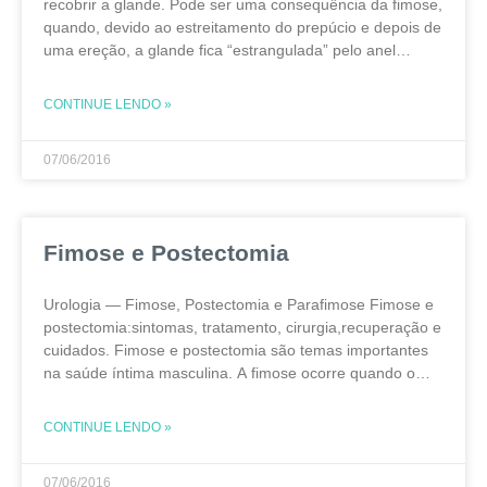
recobrir a glande. Pode ser uma consequência da fimose,
quando, devido ao estreitamento do prepúcio e depois de
uma ereção, a glande fica “estrangulada” pelo anel
fibroso da fimose.O paciente com
CONTINUE LENDO »
07/06/2016
Fimose e Postectomia
Urologia — Fimose, Postectomia e Parafimose Fimose e
postectomia:sintomas, tratamento, cirurgia,recuperação e
cuidados. Fimose e postectomia são temas importantes
na saúde íntima masculina. A fimose ocorre quando o
prepúcio não retrai adequadamente. Por isso, pode
causar dor, fissuras, inflamações de
CONTINUE LENDO »
07/06/2016