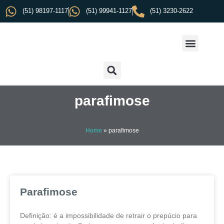
(51) 98197-1117
(51) 99941-1127
(51) 3230-2622
parafimose
Home
»
parafimose
Parafimose
Definição: é a impossibilidade de retrair o prepúcio para