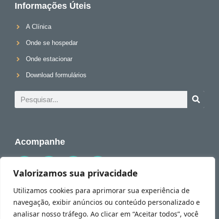
Informações Úteis
A Clínica
Onde se hospedar
Onde estacionar
Download formulários
Acompanhe
Valorizamos sua privacidade
Utilizamos cookies para aprimorar sua experiência de
navegação, exibir anúncios ou conteúdo personalizado e
© 2026 Dr. Alessandro Rossol. Todos os direitos reservados.
💬 Tire todas suas dúvidas conosco!
analisar nosso tráfego. Ao clicar em “Aceitar todos”, você
Política de Privacidade