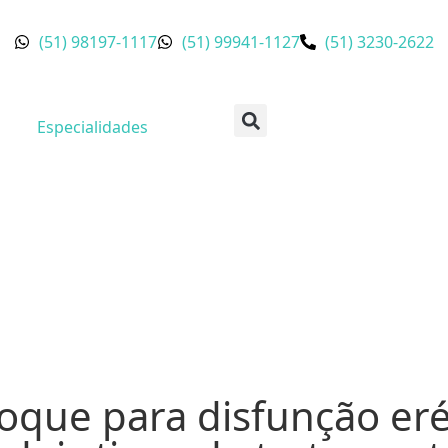
(51) 98197-1117
(51) 99941-1127
(51) 3230-2622
Especialidades
oque para disfunção erét