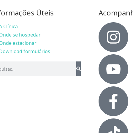
formações Úteis
Acompan
A Clínica
Onde se hospedar
Onde estacionar
Download formulários