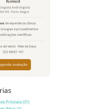
Rossol
ologista Andrologista
RM-RS · Porto Alegre
nos
de experiência clínica
cirurgias e procedimentos
ublicações científicas
s de Vento · Mãe de Deus
(51) 98197-1117
Agendar avaliação
rias
da Próstata (31)
de Pênis (1)