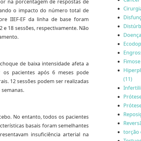
ior na porcentagem de respostas de
Cirurgi
uando o impacto do número total de
Disfunç
ore IIEF-EF da linha de base foram
Distúrb
2 e 18 sessões, respectivamente. Não
Doença 
tamento.
Ecodopp
Engros
Fimose 
choque de baixa intensidade afeta a
Hiperpl
tar os pacientes após 6 meses pode
(11)
rais. 12 sessões podem ser realizadas
Inferti
3 semanas.
Prótese
Prótese
Reposi
cebo. No entanto, todos os pacientes
Reversã
cterísticas basais foram semelhantes
torção 
esentavam insuficiência arterial na
Tortuo