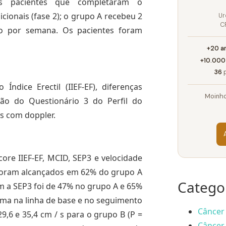
Os pacientes que completaram o
onais (fase 2); o grupo A recebeu 2
Ur
C
o por semana. Os pacientes foram
+20 a
+10.000
36
p
Índice Erectil (IIEF-EF), diferenças
Moinho
ção do Questionário 3 do Perfil do
s com doppler.
ore IIEF-EF, MCID, SEP3 e velocidade
s foram alcançados em 62% do grupo A
Catego
m a SEP3 foi de 47% no grupo A e 65%
xima na linha de base e no seguimento
Câncer 
29,6 e 35,4 cm / s para o grupo B (P =
Câncer 