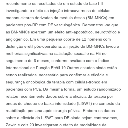
recentemente os resultados de um estudo de fase I-II
investigando o efeito da injeção intracavernosa de células
mononucleares derivadas da medula óssea (BM-MNCs) em
pacientes pós-RP com DE vasculogênica. Demonstrou-se que
as BM-MNCs exercem um efeito anti-apoptótico, neurotrófico e
angiogênico. Em uma pequena coorte de 12 homens com
disfunção erétil pós-operatória, a injeção de BM-MNCs levou a
melhorias significativas na satisfação sexual e na FE no
seguimento de 6 meses, conforme avaliado com o Índice
Internacional de Função Erétil.19 Outros estudos ainda estão
sendo realizados. necessário para confirmar a eficácia e
segurança oncológica da terapia com células-tronco em
pacientes com PCa. Da mesma forma, um estudo randomizado
relatou recentemente dados sobre a eficácia da terapia por
ondas de choque de baixa intensidade (LISWT) no contexto da
reabilitação peniana após cirurgia pélvica. Embora os dados
sobre a eficácia do LISWT para DE ainda sejam controversos,
Zewin e cols.20 investigaram o efeito da modalidade de