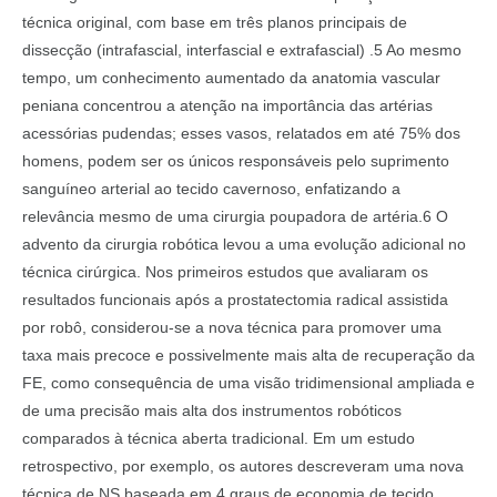
técnica original, com base em três planos principais de
dissecção (intrafascial, interfascial e extrafascial) .5 Ao mesmo
tempo, um conhecimento aumentado da anatomia vascular
peniana concentrou a atenção na importância das artérias
acessórias pudendas; esses vasos, relatados em até 75% dos
homens, podem ser os únicos responsáveis pelo suprimento
sanguíneo arterial ao tecido cavernoso, enfatizando a
relevância mesmo de uma cirurgia poupadora de artéria.6 O
advento da cirurgia robótica levou a uma evolução adicional no
técnica cirúrgica. Nos primeiros estudos que avaliaram os
resultados funcionais após a prostatectomia radical assistida
por robô, considerou-se a nova técnica para promover uma
taxa mais precoce e possivelmente mais alta de recuperação da
FE, como consequência de uma visão tridimensional ampliada e
de uma precisão mais alta dos instrumentos robóticos
comparados à técnica aberta tradicional. Em um estudo
retrospectivo, por exemplo, os autores descreveram uma nova
técnica de NS baseada em 4 graus de economia de tecido