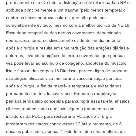
propriamente dito. De fato, a disfunção erétil relacionada à RP é
atribuída principalmente a um trauma “pelo menos temporário”
contra os feixes neurovasculares, que não pode ser
completamente evitado, mesmo com a melhor técnica de NS.18
Esse dano temporário dos nervos cavernosos, denominado
neuropraxia, torna-se clinicamente evidente imediatamente
após a cirurgia e resulta em uma redução das ereções diárias e
noturnas, levando à hipóxia do tecido cavernoso, que por sua
vez pode levar ao acúmulo de colágeno, apoptose do músculo
liso e fibrose dos corpos.18 Dito isso, parece digno de procurar
estratégias eficazes visa melhorar a vascularização peniana
após a cirurgia, a fim de mantê-la temporária e evitar danos
permanentes ao tecido cavernoso. Embora a reabilitação
peniana tenha sido concebida para cumprir essa tarefa, ensaios
clínicos randomizados que investigam o tratamento com
inibidores da PDE5 para restaurar a FE após a cirurgia
mostraram resultados controversos.12 Até o momento, de 8
ensaios publicados, apenas 1 estudo relatou uma melhora da