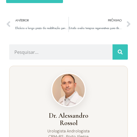
ANTERIOR
PRÓXIMO
Eficácia a longo prazo da reabilitação peniana com terapia de ondas de choque extracorpóreas de baixa intensidade para recuperação da função sexual e erétil após prostatectomia radical assistida por robô: um estudo piloto de coorte única
Estudo avalia terapias regenerativas para disfunção erétil.
Dr. Alessandro
Rossol
Urologista Andrologista
CRM-RS · Porto Alegre