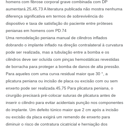
homens com fibrose corporal grave combinada com DP
aumentará.25,45,73 A literatura publicada não mostra nenhuma
diferença significativa em termos de sobrevivência do
dispositivo e taxa de satisfação do paciente entre próteses
penianas em homens com PD.74
Uma remodelação peniana manual de cilindros inflados
dobrando o implante inflado na direção contralateral à curvatura
pode ser realizada, mas a tubulação entre a bomba e os
cilindros deve ser ocluída com pinças hemostáticas revestidas
de borracha para proteger a bomba de danos de alta pressão.
Para aqueles com uma curva residual maior que 30 °, a
plicatura peniana ou incisão de placa ou excisão com ou sem
enxerto pode ser realizada.45,75 Para plicatura peniana, o
cirurgião precisará pré-colocar suturas de plicatura antes de
inserir o cilindro para evitar acidentais punção nos componentes
do implante. Um defeito túnico maior que 2 cm após a incisão
ou excisão da placa exigirá um remendo de enxerto para
diminuir o risco de contratura cicatricial e herniação dos