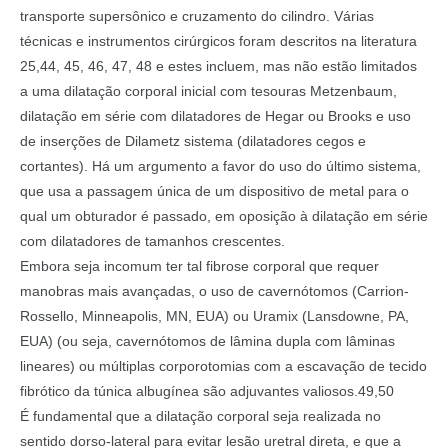
transporte supersônico e cruzamento do cilindro. Várias
técnicas e instrumentos cirúrgicos foram descritos na literatura
25,44, 45, 46, 47, 48 e estes incluem, mas não estão limitados
a uma dilatação corporal inicial com tesouras Metzenbaum,
dilatação em série com dilatadores de Hegar ou Brooks e uso
de inserções de Dilametz sistema (dilatadores cegos e
cortantes). Há um argumento a favor do uso do último sistema,
que usa a passagem única de um dispositivo de metal para o
qual um obturador é passado, em oposição à dilatação em série
com dilatadores de tamanhos crescentes.
Embora seja incomum ter tal fibrose corporal que requer
manobras mais avançadas, o uso de cavernótomos (Carrion-
Rossello, Minneapolis, MN, EUA) ou Uramix (Lansdowne, PA,
EUA) (ou seja, cavernótomos de lâmina dupla com lâminas
lineares) ou múltiplas corporotomias com a escavação de tecido
fibrótico da túnica albugínea são adjuvantes valiosos.49,50
É fundamental que a dilatação corporal seja realizada no
sentido dorso-lateral para evitar lesão uretral direta, e que a