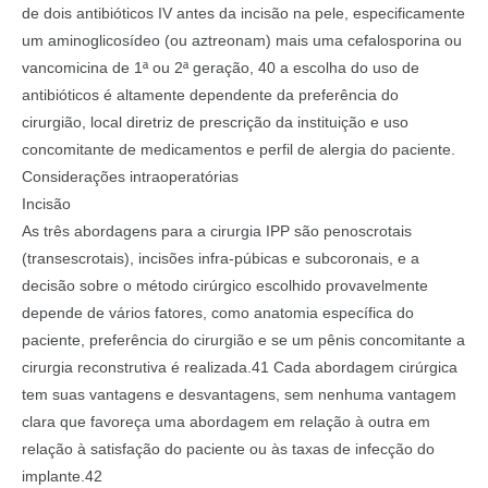
de dois antibióticos IV antes da incisão na pele, especificamente
um aminoglicosídeo (ou aztreonam) mais uma cefalosporina ou
vancomicina de 1ª ou 2ª geração, 40 a escolha do uso de
antibióticos é altamente dependente da preferência do
cirurgião, local diretriz de prescrição da instituição e uso
concomitante de medicamentos e perfil de alergia do paciente.
Considerações intraoperatórias
Incisão
As três abordagens para a cirurgia IPP são penoscrotais
(transescrotais), incisões infra-púbicas e subcoronais, e a
decisão sobre o método cirúrgico escolhido provavelmente
depende de vários fatores, como anatomia específica do
paciente, preferência do cirurgião e se um pênis concomitante a
cirurgia reconstrutiva é realizada.41 Cada abordagem cirúrgica
tem suas vantagens e desvantagens, sem nenhuma vantagem
clara que favoreça uma abordagem em relação à outra em
relação à satisfação do paciente ou às taxas de infecção do
implante.42