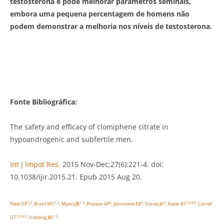
testosterona e pode melhorar parâmetros seminais,
embora uma pequena percentagem de homens não
podem demonstrar a melhoria nos níveis de testosterona.
Fonte Bibliográfica:
The safety and efficacy of clomiphene citrate in
hypoandrogenic and subfertile men.
Int J Impot Res.
2015 Nov-Dec;27(6):221-4. doi:
10.1038/ijir.2015.21. Epub 2015 Aug 20.
1,
2
1,
2
1,
2
2
3
3
1,
2,
4,
5
Patel DP
,
Brant WO
,
Myers JB
,
Presson AP
,
Johnstone EB
,
Dorais JA
,
Aston KI
,
Carrell
1,
2,
4,
5
1,
2
DT
,
Hotaling JM
.