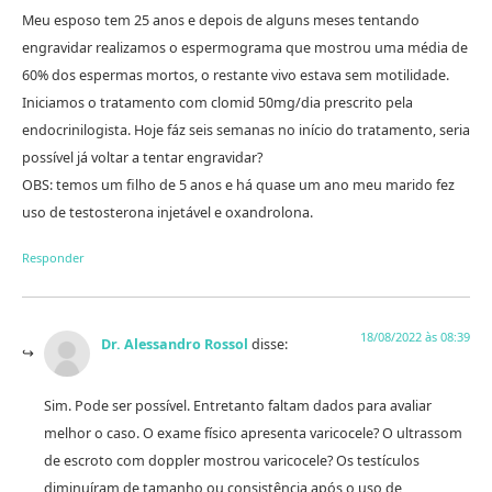
Meu esposo tem 25 anos e depois de alguns meses tentando
engravidar realizamos o espermograma que mostrou uma média de
60% dos espermas mortos, o restante vivo estava sem motilidade.
Iniciamos o tratamento com clomid 50mg/dia prescrito pela
endocrinilogista. Hoje fáz seis semanas no início do tratamento, seria
possível já voltar a tentar engravidar?
OBS: temos um filho de 5 anos e há quase um ano meu marido fez
uso de testosterona injetável e oxandrolona.
Responder
18/08/2022 às 08:39
Dr. Alessandro Rossol
disse:
Sim. Pode ser possível. Entretanto faltam dados para avaliar
melhor o caso. O exame físico apresenta varicocele? O ultrassom
de escroto com doppler mostrou varicocele? Os testículos
diminuíram de tamanho ou consistência após o uso de