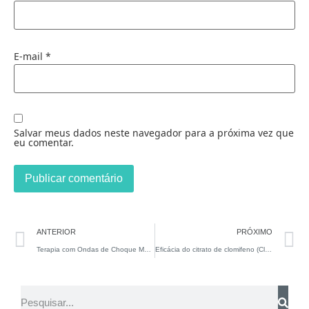
E-mail
*
Salvar meus dados neste navegador para a próxima vez que
eu comentar.
ANTERIOR
PRÓXIMO
Terapia com Ondas de Choque Melhora a Disfunção Erétil de Ratos com Lesão Nervosa Pélvica
Eficácia do citrato de clomifeno (Clomid) em homens inférteis com testosterona baixa