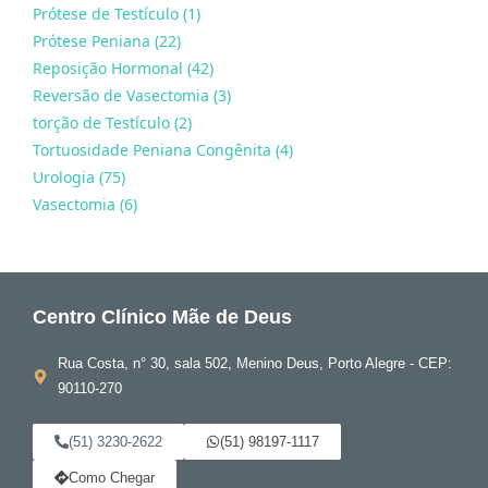
Prótese de Testículo (1)
Prótese Peniana (22)
Reposição Hormonal (42)
Reversão de Vasectomia (3)
torção de Testículo (2)
Tortuosidade Peniana Congênita (4)
Urologia (75)
Vasectomia (6)
Centro Clínico Mãe de Deus
Rua Costa, n° 30, sala 502, Menino Deus, Porto Alegre - CEP:
90110-270
(51) 3230-2622
(51) 98197-1117
Como Chegar