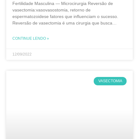
Fertilidade Masculina — Microcirurgia Reversão de
vasectomia:vasovasostomia, retorno de
espermatozoidese fatores que influenciam o sucesso.
Reversão de vasectomia é uma cirurgia que busca
restaurar a passagem dos espermatozoides pelos ductos
deferentes. A reversão de vasectomia, também chamada
CONTINUE LENDO »
de vasovasostomia ou
12/09/2022
VASECTOMIA