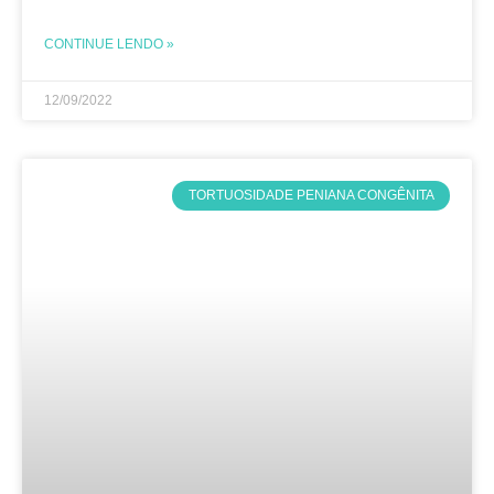
horas depois. O cirurgião geralmente utiliza
CONTINUE LENDO »
12/09/2022
TORTUOSIDADE PENIANA CONGÊNITA