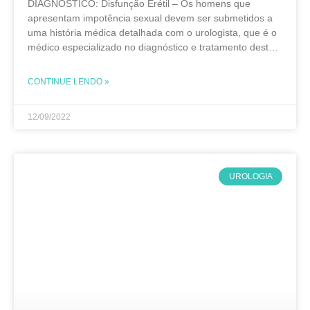
DIAGNÓSTICO: Disfunção Erétil – Os homens que
apresentam impotência sexual devem ser submetidos a
uma história médica detalhada com o urologista, que é o
médico especializado no diagnóstico e tratamento deste
problema. Na consulta é realizada uma avaliação da
história
CONTINUE LENDO »
12/09/2022
UROLOGIA