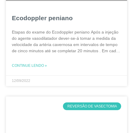
Ecodoppler peniano
Etapas do exame do Ecodoppler peniano Após a injeção
do agente vasodilatador dever-se-á tomar a medida da
velocidade da artéria cavernosa em intervalos de tempo
de cinco minutos até se completar 20 minutos . Em cada
um destes intervalos deve-se
CONTINUE LENDO »
12/09/2022
REVERSÃO DE VASECTOMIA