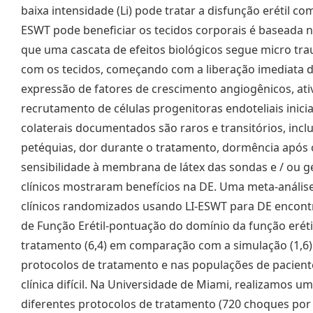
baixa intensidade (Li) pode tratar a disfunção erétil co
ESWT pode beneficiar os tecidos corporais é baseada na 
que uma cascata de efeitos biológicos segue micro t
com os tecidos, começando com a liberação imediata d
expressão de fatores de crescimento angiogênicos, ati
recrutamento de células progenitoras endoteliais inici
colaterais documentados são raros e transitórios, inc
petéquias, dor durante o tratamento, dormência após 
sensibilidade à membrana de látex das sondas e / ou g
clínicos mostraram benefícios na DE. Uma meta-análise
clínicos randomizados usando LI-ESWT para DE encontr
de Função Erétil-pontuação do domínio da função erétil
tratamento (6,4) em comparação com a simulação (1,6)
protocolos de tratamento e nas populações de pacient
clínica difícil. Na Universidade de Miami, realizamos um
diferentes protocolos de tratamento (720 choques por 