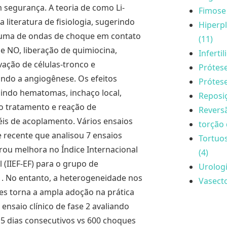
m segurança. A teoria de como Li-
Fimose 
literatura de fisiologia, sugerindo
Hiperpl
rauma de ondas de choque em contato
(11)
e NO, liberação de quimiocina,
Inferti
vação de células-tronco e
Prótese
ando a angiogênese. Os efeitos
Prótese
luindo hematomas, inchaço local,
Reposi
o tratamento e reação de
Reversã
éis de acoplamento. Vários ensaios
torção 
 recente que analisou 7 ensaios
Tortuo
ou melhora no Índice Internacional
(4)
 (IIEF-EF) para o grupo de
Urologi
 . No entanto, a heterogeneidade nos
Vasecto
es torna a ampla adoção na prática
 ensaio clínico de fase 2 avaliando
5 dias consecutivos vs 600 choques