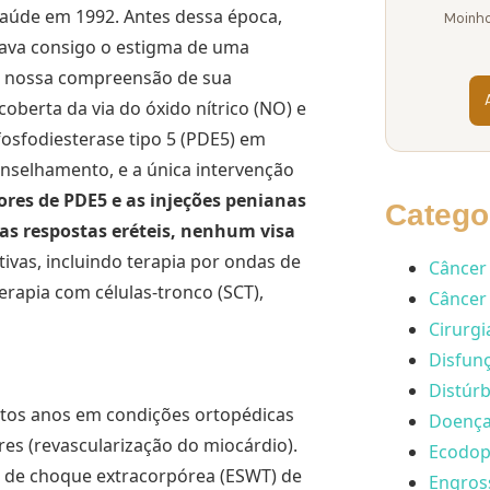
Saúde em 1992. Antes dessa época,
Moinho
gava consigo o estigma de uma
e nossa compreensão de sua
oberta da via do óxido nítrico (NO) e
fosfodiesterase tipo 5 (PDE5) em
nselhamento, e a única intervenção
ores de PDE5 e as injeções penianas
Catego
s respostas eréteis, nenhum visa
ivas, incluindo terapia por ondas de
Câncer 
erapia com células-tronco (SCT),
Câncer 
Cirurgi
Disfunç
Distúrb
itos anos em condições ortopédicas
Doença 
ares (revascularização do miocárdio).
Ecodopp
s de choque extracorpórea (ESWT) de
Engros