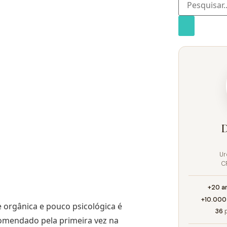
D
Ur
C
+20 a
+10.000
e orgânica e pouco psicológica é
36
p
comendado pela primeira vez na