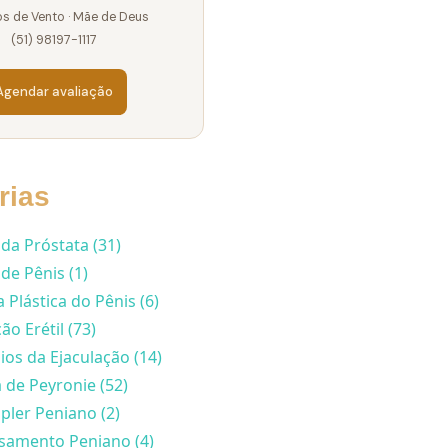
s de Vento · Mãe de Deus
(51) 98197-1117
Agendar avaliação
rias
da Próstata (31)
de Pênis (1)
a Plástica do Pênis (6)
ão Erétil (73)
ios da Ejaculação (14)
de Peyronie (52)
ler Peniano (2)
samento Peniano (4)