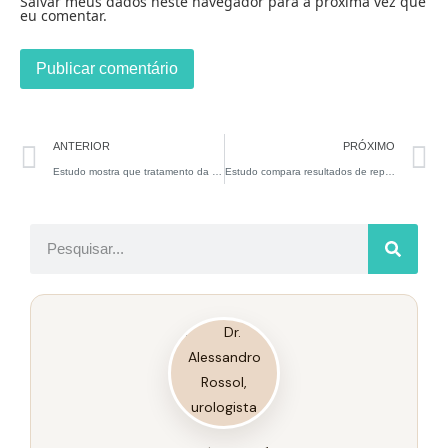
Salvar meus dados neste navegador para a próxima vez que
eu comentar.
ANTERIOR
PRÓXIMO
Estudo mostra que tratamento da disfunção erétil com terapia por ondas de choque mais tadalafil pode ser uma combinação promissora para pacientes com disfuncao eretil (DE) leve a moderada.
Estudo compara resultados de reposição hormonal para homens hipogonádicos tratados com cipionato de testosterona intramuscular versus enantato de testosterona subcutâneo