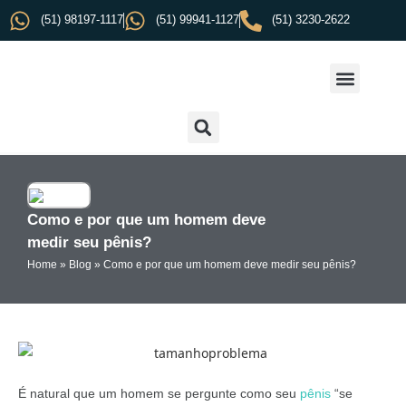
(51) 98197-1117
(51) 99941-1127
(51) 3230-2622
Como e por que um homem deve
medir seu pênis?
Home
»
Blog
»
Como e por que um homem deve medir seu pênis?
É natural que um homem se pergunte como seu
pênis
“se